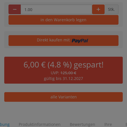
Stk.
in den Warenkorb legen
Direkt kaufen mit
6,00 € (4.8 %) gespart!
UVP:
125,00 €
gültig bis 31.12.2027
alle Varianten
ibung
Produktinformationen
Bewertungen
Ihre