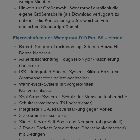
wenige Minuten.
Hinweis zur Größenwahl: Waterproof empfiehlt die
eigene Größentabelle (als Download verfügbar) zu
nutzen – die Konfektionsgrößen weichen von
deutschen Standardgrößen ab.
Eigenschaften des Waterproof D10 Pro ISS – Herren
Bauart: Neopren-Trockenanzug, 3,5 mm Heiwa Hi-
Dense Neopren
Außenbeschichtung: ToughTex-Nylon-Kaschierung
(laminiert)
ISS – Integrated Silicone System: Silikon-Hals- und
Armmanschetten selbst wechselbar
Warm-Neck-System mit vorgeformten
Klettverschlüssen
Seal Armor System – Schutz der Manschettenbereiche
Schulterprotektoren (PU-beschichtet)
Integrierte PU-Gesäßverstärkung gegen Abrieb
3D-Gummikniesschützer
Stiefel: Kevlar Soft Boots aus Neopren (abgewinkelt)
2 Power Pockets (erweiterbare Oberschenkeltaschen)
mit D-Ringen