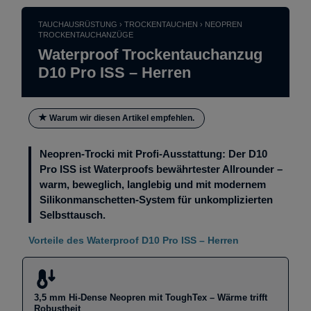
TAUCHAUSRÜSTUNG › TROCKENTAUCHEN › NEOPREN
TROCKENTAUCHANZÜGE
Waterproof Trockentauchanzug
D10 Pro ISS – Herren
Warum wir diesen Artikel empfehlen.
Neopren-Trocki mit Profi-Ausstattung: Der D10
Pro ISS ist Waterproofs bewährtester Allrounder –
warm, beweglich, langlebig und mit modernem
Silikonmanschetten-System für unkomplizierten
Selbsttausch.
Vorteile des Waterproof D10 Pro ISS – Herren
3,5 mm Hi-Dense Neopren mit ToughTex – Wärme trifft
Robustheit