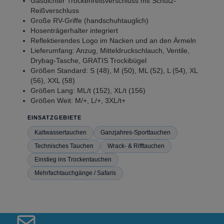
Gasdichter Trockenreißverschluss mit Schutz-
Reißverschluss
Große RV-Griffe (handschuhtauglich)
Hosenträgerhalter integriert
Reflektierendes Logo im Nacken und an den Ärmeln
Lieferumfang: Anzug, Mitteldruckschlauch, Ventile,
Drybag-Tasche, GRATIS Trockibügel
Größen Standard: S (48), M (50), ML (52), L (54), XL
(56), XXL (58)
Größen Lang: ML/t (152), XL/t (156)
Größen Weit: M/+, L/+, 3XL/t+
EINSATZGEBIETE
Kaltwassertauchen
Ganzjahres-Sporttauchen
Technisches Tauchen
Wrack- & Rifftauchen
Einstieg ins Trockentauchen
Mehrfachtauchgänge / Safaris