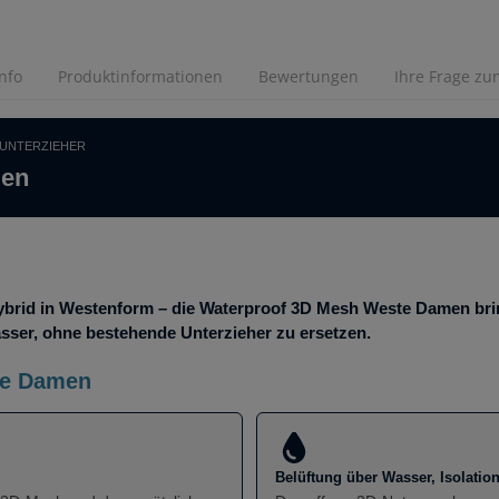
Info
Produktinformationen
Bewertungen
Ihre Frage zum
UNTERZIEHER
men
ybrid in Westenform – die Waterproof 3D Mesh Weste Damen brin
sser, ohne bestehende Unterzieher zu ersetzen.
te Damen
Belüftung über Wasser, Isolatio