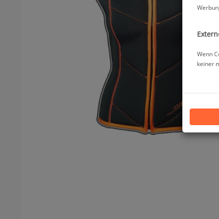
Werbung
Extern
Wenn Co
keiner 