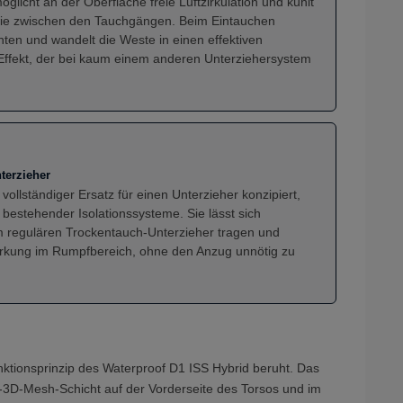
icht an der Oberfläche freie Luftzirkulation und kühlt
wie zwischen den Tauchgängen. Beim Eintauchen
chten und wandelt die Weste in einen effektiven
ffekt, der bei kaum einem anderen Unterziehersystem
terzieher
vollständiger Ersatz für einen Unterzieher konzipiert,
bestehender Isolationssysteme. Sie lässt sich
m regulären Trockentauch-Unterzieher tragen und
swirkung im Rumpfbereich, ohne den Anzug unnötig zu
ktionsprinzip des Waterproof D1 ISS Hybrid beruht. Das
r-3D-Mesh-Schicht auf der Vorderseite des Torsos und im