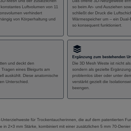
3D-Mesh und der zusätzlichen
Das offene 3D-Netzgewebe ermögl
 konstantes Luftvolumen von 11
so beim An- und Ausziehen so
ionsvolumen verhindert
schließt der Druck die Luftschi
hängig von Körperhaltung und
Wärmespeicher um – ein Dual-E
so konsequent funktioniert.
Ergänzung zum bestehenden Un
itten und deckt den
Die 3D Mesh Weste ist nicht als 
m Tragen eines Bleigurts am
sondern als gezielte Ergänzung 
ell auskühlt. Diese anatomische
problemlos über oder unter de
en Unterschied.
verstärkt gezielt die Isolation
beengen.
-Unterziehweste für Trockentaucherinnen, die auf dem patentierten Fun
e in 2×3 mm Stärke, kombiniert mit einer zusätzlichen 5 mm 70-Denie