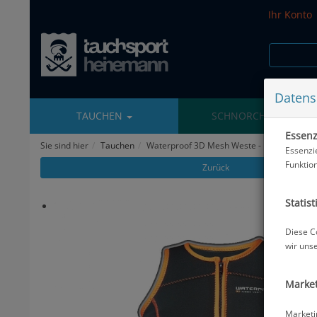
Ihr Konto
Datens
TAUCHEN
SCHNORCHELN
Essenzi
Sie sind hier
Tauchen
Waterproof 3D Mesh Weste - Damen - Gr: 
Essenzi
Funktio
Zurück
Statist
Diese C
wir uns
Market
Marketi