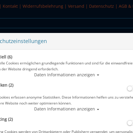
|
Kontakt
|
Widerrufsbelehrung
|
Versand
|
Datenschutz
|
AGB & 
chutzeinstellungen
WASSERSPORT
SALE
ell (6)
L
elle Cookies ermöglichen grundlegende Funktionen und sind für die einwandfreie
n der Website dringend erforderlich.
Alle Artikel zeigen
Daten Informationen anzeigen
iken (2)
Waterproof 3D Mesh Weste - Damen -
ookies erfassen anonyme Statistiken. Diese Informationen helfen uns zu versteh
Artikelnr.: wat-43022500
ere Website noch weiter optimieren können.
Daten Informationen anzeigen
ing (2)
ng Cookies werden von Drittanbietern oder Publishern verwendet, um personalis