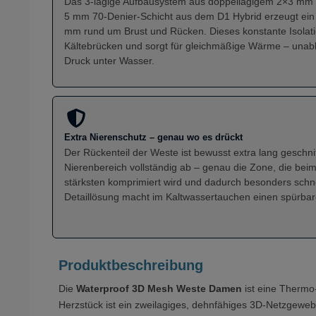
Das 3-lagige Aufbausystem aus doppellagigem 2×3 mm 
5 mm 70-Denier-Schicht aus dem D1 Hybrid erzeugt ein
mm rund um Brust und Rücken. Dieses konstante Isolat
Kältebrücken und sorgt für gleichmäßige Wärme – unab
Druck unter Wasser.
Extra Nierenschutz – genau wo es drückt
Der Rückenteil der Weste ist bewusst extra lang geschn
Nierenbereich vollständig ab – genau die Zone, die bei
stärksten komprimiert wird und dadurch besonders schn
Detaillösung macht im Kaltwassertauchen einen spürbar
Produktbeschreibung
Die
Waterproof 3D Mesh Weste Damen
ist eine Thermo
Herzstück ist ein zweilagiges, dehnfähiges 3D-Netzgeweb