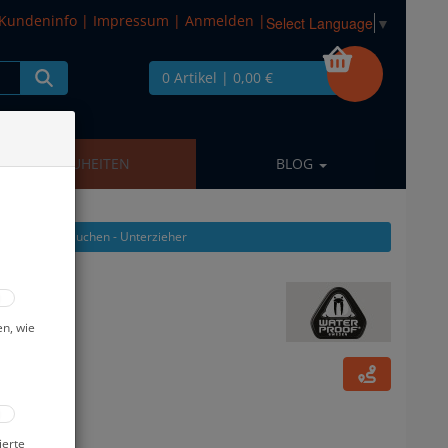
Kundeninfo
|
Impressum
|
Anmelden
|
Select Language
▼
0 Artikel
| 0,00 €
NEUHEITEN
BLOG
 aus: Trockentauchen - Unterzieher
 Gr: L
en, wie
ierte