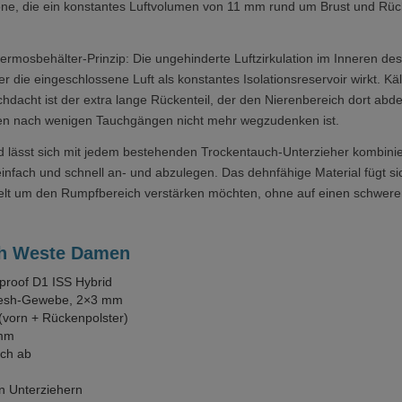
nszone, die ein konstantes Luftvolumen von 11 mm rund um Brust und R
rmosbehälter-Prinzip: Die ungehinderte Luftzirkulation im Inneren de
r die eingeschlossene Luft als konstantes Isolationsreservoir wirkt. 
dacht ist der extra lange Rückenteil, der den Nierenbereich dort abde
hen nach wenigen Tauchgängen nicht mehr wegzudenken ist.
nd lässt sich mit jedem bestehenden Trockentauch-Unterzieher kombi
einfach und schnell an- und abzulegen. Das dehnfähige Material fügt s
zielt um den Rumpfbereich verstärken möchten, ohne auf einen schwere
sh Weste Damen
proof D1 ISS Hybrid
-Mesh-Gewebe, 2×3 mm
(vorn + Rückenpolster)
 mm
ich ab
n Unterziehern