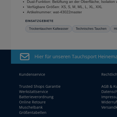
Dual-Funktion: Belüftung an der Oberfläche, Isolation
Verfügbare Größen: XS, S, M, ML, L, XL, XXL
Artikelnummer: wat-43022master
EINSATZGEBIETE
Trockentauchen Kaltwasser
Technisches Tauchen
H
Hier für unseren Tauchsport Heinem
Kundenservice
Rechtlic
Trusted Shops Garantie
AGB & K
Werkstattservice
Datensc
Batterieverordnung
Impress
Online Retoure
Widerruf
Muschelbank
Versand
Größentabellen