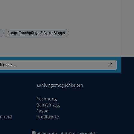
Lange Tauchgänge & Deko-Stopps
resse...
Zahlungsmöglichkeiten
Rechnung
Bankeinzug
Paypal
en und
Kreditkarte