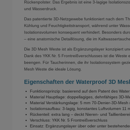
Rückenpolster. Das Ergebnis ist eine 3-lagige Isolatio
und Wasserdruck.
Das patentierte 3D-Netzgewebe funktioniert nach dem The
Kühlung und Feuchtigkeitstransport, während unter Wasse
Isolationsvolumen konsequent verhindert. Besonders durch
– eine anatomische Detaillösung, die im Kaltwassertauc
Die 3D Mesh Weste ist als Ergänzungslayer konzipiert u
Dank des YKK Nr. 5 Frontreißverschlusses ist die Weste 
beengen. Für Taucherinnen, die ihr Isolationssystem ge
Mesh Weste die ideale Lösung.
Eigenschaften der Waterproof 3D Me
Funktionsprinzip: basierend auf dem Patent des Water
Material Hauptlage: doppellagiges, dehnfähiges 3D
Material Verstärkungslage: 5 mm 70-Denier-3D-Mesh 
Isolationsaufbau: 3-lagig, konstantes Luftvolumen 11
Rückenteil: extra lang – deckt Nieren- und Taillienbere
Verschluss: YKK Nr. 5 Frontreißverschluss
Einsatz: Ergänzungslayer über oder unter bestehende