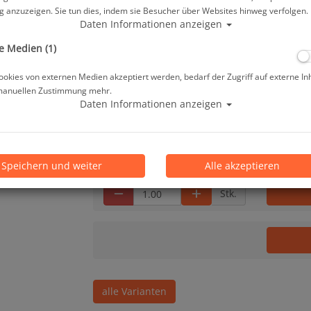
 anzuzeigen. Sie tun dies, indem sie Besucher über Websites hinweg verfolgen.
Herstellerpreis: 199,00 €
Daten Informationen anzeigen
e Medien (1)
199,00 €
*
okies von externen Medien akzeptiert werden, bedarf der Zugriff auf externe In
manuellen Zustimmung mehr.
Daten Informationen anzeigen
Lieferbar in 1-3 Werktage, der Artikel ist a
Prämienpunkte: 199
Speichern und weiter
Alle akzeptieren
Stk.
alle Varianten