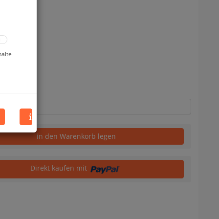
halte
uf Lager
in den Warenkorb legen
Direkt kaufen mit