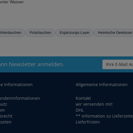
 unter Wasser
öhlentauchen
Polartauchen
Ergänzungs-Layer
Heimische Gewässer
ann Newsletter anmelden.
Ihre E-Mail Ad
he Informationen
Allgemeine Informationen
undeninformationen
Kontakt
hutz
wir versenden mit:
um
DHL
srecht
** Information zu Lieferzeit
kosten
Lieferfristen