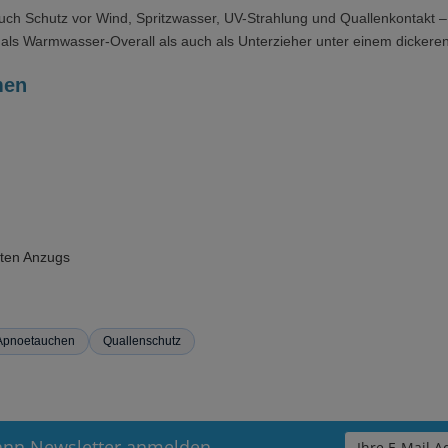
uch Schutz vor Wind, Spritzwasser, UV-Strahlung und Quallenkontakt – p
als Warmwasser-Overall als auch als Unterzieher unter einem dickere
men
iten Anzugs
Apnoetauchen
Quallenschutz
ann Newsletter anmelden.
Ihre E-Mail Ad