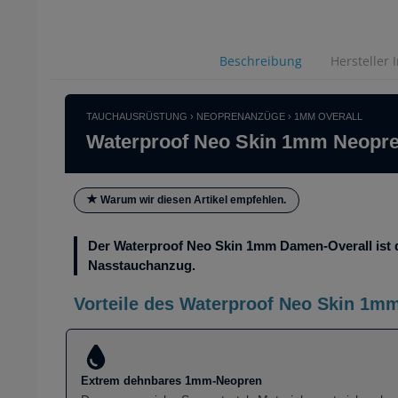
Beschreibung
Hersteller 
TAUCHAUSRÜSTUNG › NEOPRENANZÜGE › 1MM OVERALL
Waterproof Neo Skin 1mm Neopr
Warum wir diesen Artikel empfehlen.
Der Waterproof Neo Skin 1mm Damen-Overall ist 
Nasstauchanzug.
Vorteile des Waterproof Neo Skin 1
Extrem dehnbares 1mm-Neopren