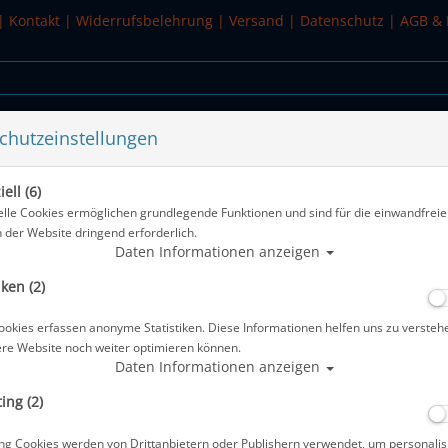
|
Kontakt
|
Widerrufsbelehrung
|
Versand
|
Datenschutz
|
AGB & 
chutzeinstellungen
WASSERSPORT
SALE
ell (6)
 - Gr: 2XS
elle Cookies ermöglichen grundlegende Funktionen und sind für die einwandfreie
n der Website dringend erforderlich.
Alle Artikel ze
Daten Informationen anzeigen
iken (2)
Waterproof Neo Skin 1mm Neopren -
ookies erfassen anonyme Statistiken. Diese Informationen helfen uns zu versteh
Artikelnr.: wat-31522000
ere Website noch weiter optimieren können.
Daten Informationen anzeigen
ing (2)
ng Cookies werden von Drittanbietern oder Publishern verwendet, um personalis