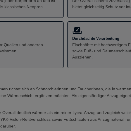
u jeder Körperform an und ist
Der Overall schirmt zuverlässi
als klassisches Neopren.
bietet gleichzeitig Schutz vor i
Durchdachte Verarbeitung
vor Quallen und anderen
Flachnähte mit hochwertigem Fa
chwimmen.
sowie Fuß- und Daumenschlaufe
Ausziehen.
amen
richtet sich an Schnorchlerinnen und Taucherinnen, die in warm
iche Wärmeschicht ergänzen möchten. Als eigenständiger Anzug eignet 
 Overall deutlich wärmer als ein reiner Lycra-Anzug und zugleich weich
r YKK-Vislon-Reißverschluss sowie Fußschlaufen aus Anzugmaterial ru
 darüber.