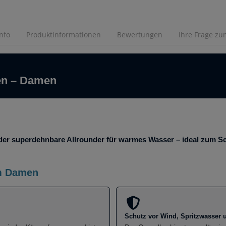
Info
Produktinformationen
Bewertungen
Ihre Frage zum
en – Damen
der superdehnbare Allrounder für warmes Wasser – ideal zum S
mm Damen
Schutz vor Wind, Spritzwasser 