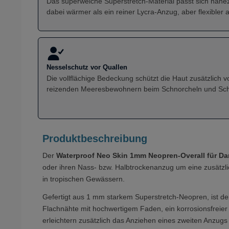
Das superweiche Superstretch-Material passt sich nahez
dabei wärmer als ein reiner Lycra-Anzug, aber flexibler 
Nesselschutz vor Quallen
Die vollflächige Bedeckung schützt die Haut zusätzlich 
reizenden Meeresbewohnern beim Schnorcheln und S
Produktbeschreibung
Der
Waterproof Neo Skin 1mm Neopren-Overall für D
oder ihren Nass- bzw. Halbtrockenanzug um eine zusätzl
in tropischen Gewässern.
Gefertigt aus 1 mm starkem Superstretch-Neopren, ist der
Flachnähte mit hochwertigem Faden, ein korrosionsfreie
erleichtern zusätzlich das Anziehen eines zweiten Anzugs