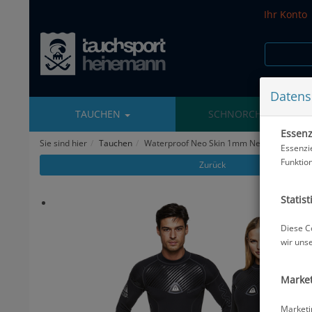
Ihr Konto
Datens
TAUCHEN
SCHNORCHELN
Essenzi
Sie sind hier
Tauchen
Waterproof Neo Skin 1mm Neopren - Damen
Essenzi
Funktio
Zurück
Statist
Diese C
wir uns
Market
Marketi