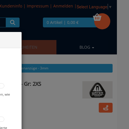
Kundeninfo
|
Impressum
|
Anmelden
|
Select Language
▼
0 Artikel
| 0,00 €
NEUHEITEN
BLOG
igen aus: Neoprenanzüge - 3mm
 Damen - Gr: 2XS
en, wie
ierte