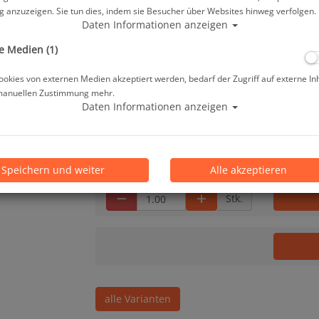
 anzuzeigen. Sie tun dies, indem sie Besucher über Websites hinweg verfolgen.
Herstellerpreis: 194,00 €
Daten Informationen anzeigen
e Medien (1)
194,00 €
*
okies von externen Medien akzeptiert werden, bedarf der Zugriff auf externe In
manuellen Zustimmung mehr.
Daten Informationen anzeigen
Lieferbar in 1-3 Werktage, der Artikel ist a
Prämienpunkte: 194
Speichern und weiter
Alle akzeptieren
Stk.
alle Varianten