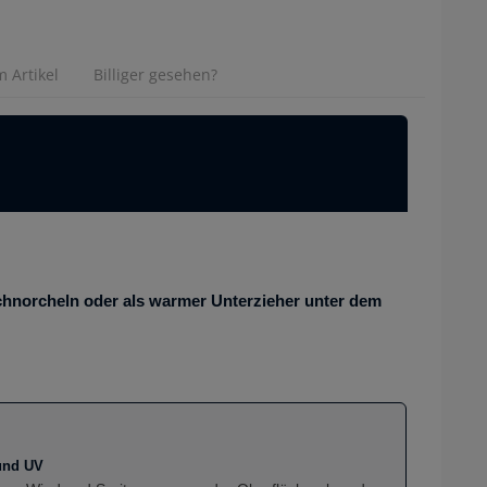
 Artikel
Billiger gesehen?
chnorcheln oder als warmer Unterzieher unter dem
und UV