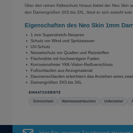
Über den reinen Kälteschutz hinaus bietet der Neo Skin a
den Damengrößen 3XS bis 3XL, lässt er sich sowohl solo 
Eigenschaften des Neo Skin 1mm Da
1 mm Superstretch-Neopren
Schutz vor Wind und Spritzwasser
UV-Schutz
Nesselschutz vor Quallen und Reizstoffen
Flachnähte mit hochwertigem Faden
Korrosionsfreier YKK-Vislon-Reißverschluss
Fußschlaufen aus Anzugmaterial
Daumenschlaufen erleichtern das Anziehen eines zwe
Damengrößen 3XS bis 3XL
EINSATZGEBIETE
Schnorcheln
Warmwassertauchen
Unterzieher
Hier für unseren Tauchsport Heinem