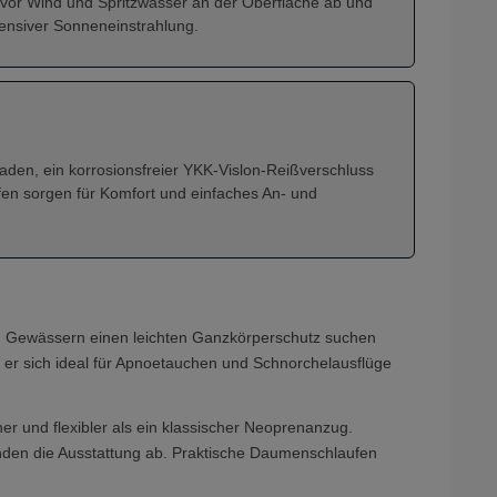
g vor Wind und Spritzwasser an der Oberfläche ab und
ntensiver Sonneneinstrahlung.
den, ein korrosionsfreier YKK-Vislon-Reißverschluss
n sorgen für Komfort und einfaches An- und
en Gewässern einen leichten Ganzkörperschutz suchen
er sich ideal für Apnoetauchen und Schnorchelausflüge
er und flexibler als ein klassischer Neoprenanzug.
nden die Ausstattung ab. Praktische Daumenschlaufen