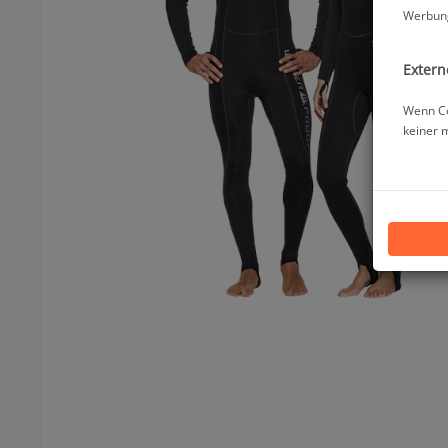
Werbung
Extern
Wenn Co
keiner 