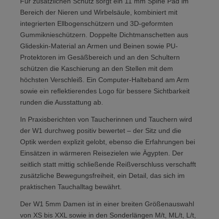
Für zusätzlichen Schutz sorgt ein 11 mm Spine Pad im
Bereich der Nieren und Wirbelsäule, kombiniert mit
integrierten Ellbogenschützern und 3D-geformten
Gummiknieschützern. Doppelte Dichtmanschetten aus
Glideskin-Material an Armen und Beinen sowie PU-
Protektoren im Gesäßbereich und an den Schultern
schützen die Kaschierung an den Stellen mit dem
höchsten Verschleiß. Ein Computer-Halteband am Arm
sowie ein reflektierendes Logo für bessere Sichtbarkeit
runden die Ausstattung ab.
In Praxisberichten von Taucherinnen und Tauchern wird
der W1 durchweg positiv bewertet – der Sitz und die
Optik werden explizit gelobt, ebenso die Erfahrungen bei
Einsätzen in wärmeren Reisezielen wie Ägypten. Der
seitlich statt mittig schließende Reißverschluss verschafft
zusätzliche Bewegungsfreiheit, ein Detail, das sich im
praktischen Tauchalltag bewährt.
Der W1 5mm Damen ist in einer breiten Größenauswahl
von XS bis XXL sowie in den Sonderlängen M/t, ML/t, L/t,