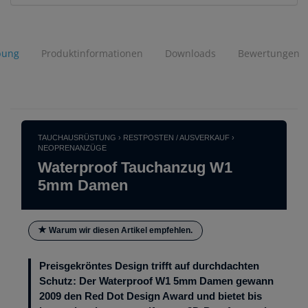
bung
Produktinformationen
Downloads
Bewertungen
TAUCHAUSRÜSTUNG › RESTPOSTEN / AUSVERKAUF ›
NEOPRENANZÜGE
Waterproof Tauchanzug W1
5mm Damen
Warum wir diesen Artikel empfehlen.
Preisgekröntes Design trifft auf durchdachten
Schutz: Der Waterproof W1 5mm Damen gewann
2009 den Red Dot Design Award und bietet bis