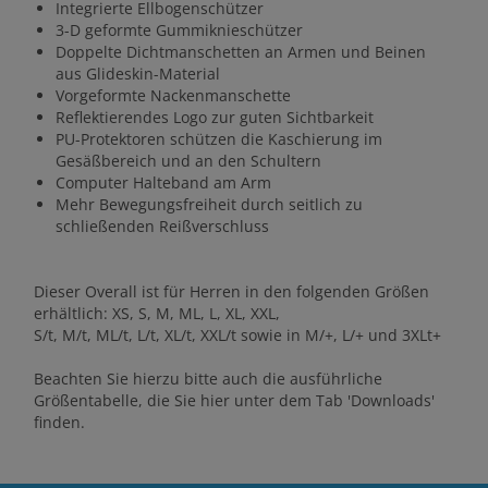
Integrierte Ellbogenschützer
3-D geformte Gummiknieschützer
Doppelte Dichtmanschetten an Armen und Beinen
aus Glideskin-Material
Vorgeformte Nackenmanschette
Reflektierendes Logo zur guten Sichtbarkeit
PU-Protektoren schützen die Kaschierung im
Gesäßbereich und an den Schultern
Computer Halteband am Arm
Mehr Bewegungsfreiheit durch seitlich zu
schließenden Reißverschluss
Dieser Overall ist für Herren in den folgenden Größen
erhältlich: XS, S, M, ML, L, XL, XXL,
S/t, M/t, ML/t, L/t, XL/t, XXL/t sowie in M/+, L/+ und 3XLt+
Beachten Sie hierzu bitte auch die ausführliche
Größentabelle, die Sie hier unter dem Tab 'Downloads'
finden.