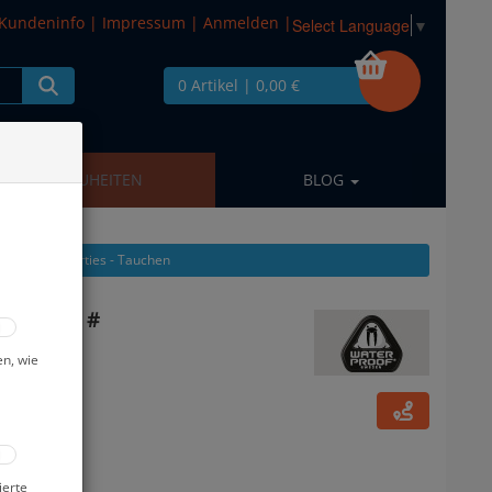
Kundeninfo
|
Impressum
|
Anmelden
|
Select Language
▼
0 Artikel
| 0,00 €
NEUHEITEN
BLOG
eigen aus: Shorties - Tauchen
 - Herren #
en, wie
ierte