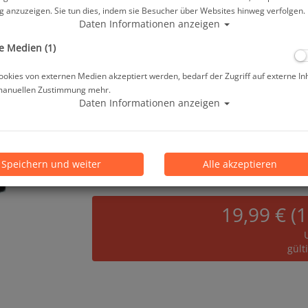
 anzuzeigen. Sie tun dies, indem sie Besucher über Websites hinweg verfolgen.
Herstellerpreis: 159,00 €
Daten Informationen anzeigen
e Medien (1)
ab
139,00 €
*
okies von externen Medien akzeptiert werden, bedarf der Zugriff auf externe In
manuellen Zustimmung mehr.
Daten Informationen anzeigen
Lieferbar in
Prämienpunkte: 139
Speichern und weiter
Alle akzeptieren
19,99 € (
gült