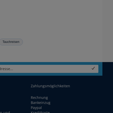
Tauchreisen
resse...
Zahlungsmöglichkeiten
Rechnung
Bankeinzug
Paypal
en und
Kreditkarte