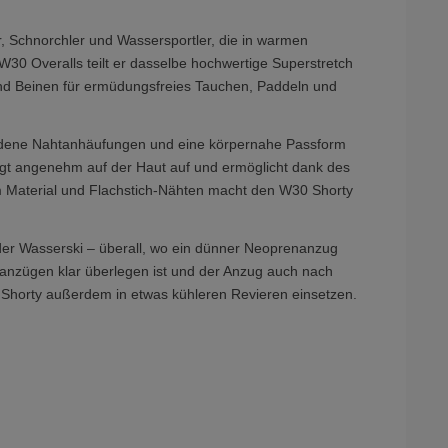
r, Schnorchler und Wassersportler, die in warmen
30 Overalls teilt er dasselbe hochwertige Superstretch
und Beinen für ermüdungsfreies Tauchen, Paddeln und
miedene Nahtanhäufungen und eine körpernahe Passform
iegt angenehm auf der Haut auf und ermöglicht dank des
m Material und Flachstich-Nähten macht den W30 Shorty
er Wasserski – überall, wo ein dünner Neoprenanzug
ganzügen klar überlegen ist und der Anzug auch nach
er Shorty außerdem in etwas kühleren Revieren einsetzen.