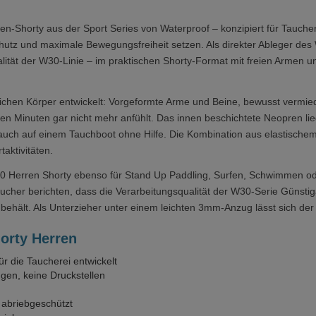
n-Shorty aus der Sport Series von Waterproof – konzipiert für Tauche
z und maximale Bewegungsfreiheit setzen. Als direkter Ableger des W
lität der W30-Linie – im praktischen Shorty-Format mit freien Armen 
nlichen Körper entwickelt: Vorgeformte Arme und Beine, bewusst ver
igen Minuten gar nicht mehr anfühlt. Das innen beschichtete Neopren l
auch auf einem Tauchboot ohne Hilfe. Die Kombination aus elastische
aktivitäten.
 Herren Shorty ebenso für Stand Up Paddling, Surfen, Schwimmen od
aucher berichten, dass die Verarbeitungsqualität der W30-Serie Günsti
t behält. Als Unterzieher unter einem leichten 3mm-Anzug lässt sich d
orty Herren
r die Taucherei entwickelt
gen, keine Druckstellen
 abriebgeschützt