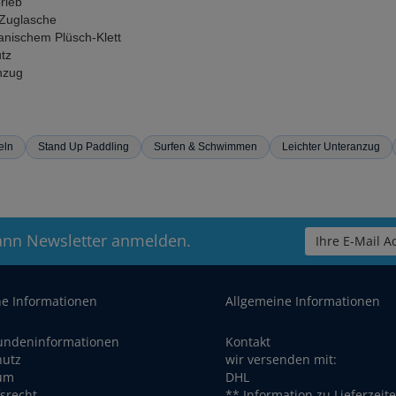
rieb
 Zuglasche
anischem Plüsch-Klett
tz
nzug
eln
Stand Up Paddling
Surfen & Schwimmen
Leichter Unteranzug
ann Newsletter anmelden.
Ihre E-Mail Ad
he Informationen
Allgemeine Informationen
undeninformationen
Kontakt
hutz
wir versenden mit:
um
DHL
srecht
** Information zu Lieferzeit