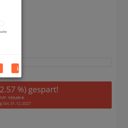
halte
12.57 %) gespart!
UVP:
159,00 €
ig bis 31.12.2027