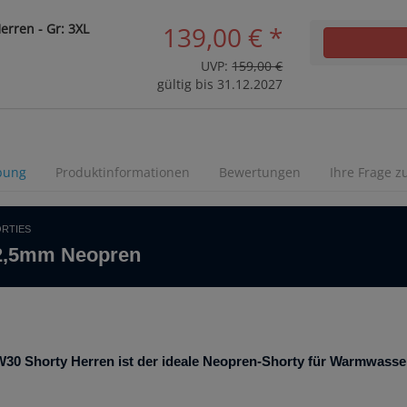
erren - Gr: 3XL
139,00 €
*
UVP:
159,00 €
gültig bis 31.12.2027
bung
Produktinformationen
Bewertungen
Ihre Frage z
RTIES
 2,5mm Neopren
r W30 Shorty Herren ist der ideale Neopren-Shorty für Warmwass