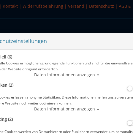
|
Kontakt
|
Widerrufsbelehrung
|
Versand
|
Datenschutz
|
AGB & 
chutzeinstellungen
WASSERSPORT
SALE
ell (6)
ren #
elle Cookies ermöglichen grundlegende Funktionen und sind für die einwandfreie
n der Website dringend erforderlich.
Alle Artikel z
Daten Informationen anzeigen
iken (2)
Waterproof Tauchanzug - W30 Shorty
ookies erfassen anonyme Statistiken. Diese Informationen helfen uns zu versteh
Artikelnr.: wat-32112xmaster
ere Website noch weiter optimieren können.
Daten Informationen anzeigen
ing (2)
ng Cookies werden von Drittanbietern oder Publishern verwendet, um personalis