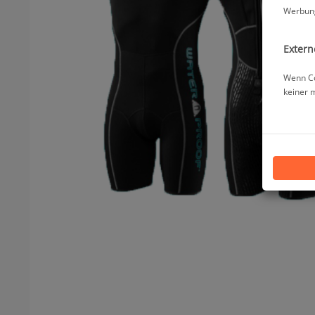
Werbung
Extern
Wenn Co
keiner 