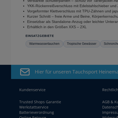
Verstärkte Schulterpartien – Schutz vor Tarierjacket-Ab
YKK-Rückenreißverschluss mit Edelstahlschieber und
Vorgeformter Klettverschluss mit TPU-Zähnen und jap
Kurzer Schnitt – freie Arme und Beine, Körperkernschu
Einsetzbar als Standalone-Anzug oder leichter Untera
Erhältlich in den Größen XXS – 2XL
EINSATZGEBIETE
Warmwassertauchen
Tropische Gewässer
Schnorch
Hier für unseren Tauchsport Heinem
Kundenservice
Rechtlic
Trusted Shops Garantie
AGB & K
Werkstattservice
Datensc
Batterieverordnung
Impress
Online Retoure
Widerruf