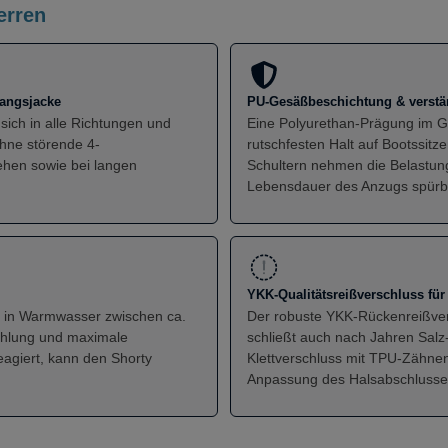
erren
wangsjacke
PU-Gesäßbeschichtung & verstär
ich in alle Richtungen und
Eine Polyurethan-Prägung im G
ohne störende 4-
rutschfesten Halt auf Bootssitz
ehen sowie bei langen
Schultern nehmen die Belastung
Lebensdauer des Anzugs spürb
YKK-Qualitätsreißverschluss für
ig in Warmwasser zwischen ca.
Der robuste YKK-Rückenreißvers
Kühlung und maximale
schließt auch nach Jahren Salz
eagiert, kann den Shorty
Klettverschluss mit TPU-Zähnen 
Anpassung des Halsabschlusse