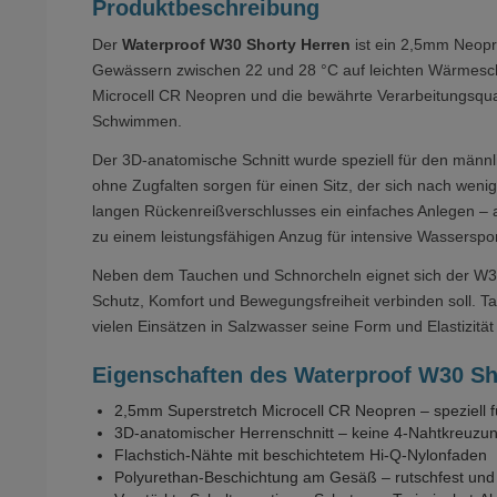
Produktbeschreibung
Der
Waterproof W30 Shorty Herren
ist ein 2,5mm Neopre
Gewässern zwischen 22 und 28 °C auf leichten Wärmeschut
Microcell CR Neopren und die bewährte Verarbeitungsqua
Schwimmen.
Der 3D-anatomische Schnitt wurde speziell für den män
ohne Zugfalten sorgen für einen Sitz, der sich nach wen
langen Rückenreißverschlusses ein einfaches Anlegen – 
zu einem leistungsfähigen Anzug für intensive Wassersport
Neben dem Tauchen und Schnorcheln eignet sich der W30
Schutz, Komfort und Bewegungsfreiheit verbinden soll. T
vielen Einsätzen in Salzwasser seine Form und Elastizitä
Eigenschaften des Waterproof W30 Sh
2,5mm Superstretch Microcell CR Neopren – speziell fü
3D-anatomischer Herrenschnitt – keine 4-Nahtkreuzun
Flachstich-Nähte mit beschichtetem Hi-Q-Nylonfaden
Polyurethan-Beschichtung am Gesäß – rutschfest und