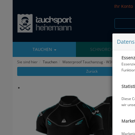
Ihr Konto
Datens
TAUCHEN
SCHNORCHELN
Essenzi
Sie sind hier
Tauchen
Waterproof Tauchanzug - W30 Shorty - Her
Essenzi
Funktio
Zurück
Statist
Diese C
wir uns
Market
Marketi