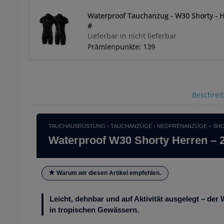
Waterproof Tauchanzug - W30 Shorty - H
#
Lieferbar in nicht lieferbar
Prämienpunkte: 139
Beschrei
TAUCHAUSRÜSTUNG › TAUCHANZÜGE › NEOPRENANZÜGE – SHO
Waterproof W30 Shorty Herren –
Warum wir diesen Artikel empfehlen.
Leicht, dehnbar und auf Aktivität ausgelegt – de
in tropischen Gewässern.