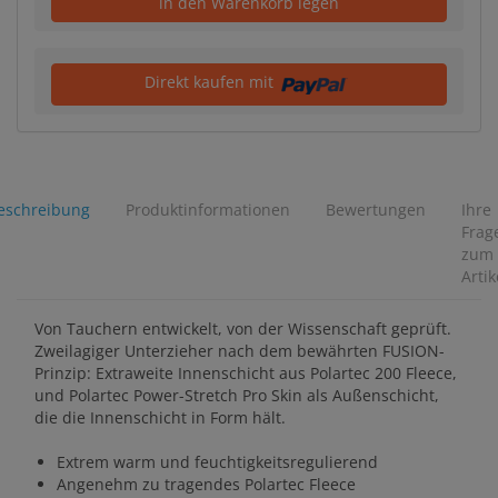
in den Warenkorb legen
Direkt kaufen mit
eschreibung
Produktinformationen
Bewertungen
Ihre
Frag
zum
Artik
Von Tauchern entwickelt, von der Wissenschaft geprüft.
Zweilagiger Unterzieher nach dem bewährten FUSION-
Prinzip: Extraweite Innenschicht aus Polartec 200 Fleece,
und Polartec Power-Stretch Pro Skin als Außenschicht,
die die Innenschicht in Form hält.
Extrem warm und feuchtigkeitsregulierend
Angenehm zu tragendes Polartec Fleece