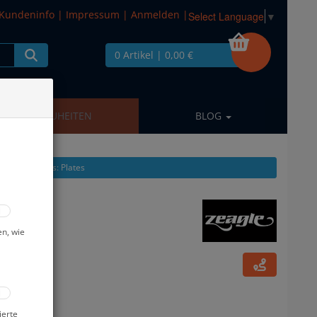
Kundeninfo
|
Impressum
|
Anmelden
|
Select Language
▼
0 Artikel
| 0,00 €
NEUHEITEN
BLOG
ikel zeigen aus: Plates
en, wie
ierte