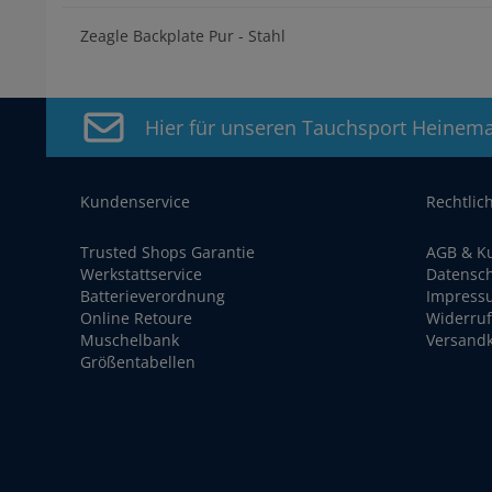
Zeagle Backplate Pur - Stahl
Hier für unseren Tauchsport Heinem
Kundenservice
Rechtlic
Trusted Shops Garantie
AGB & K
Werkstattservice
Datensc
Batterieverordnung
Impress
Online Retoure
Widerruf
Muschelbank
Versand
Größentabellen