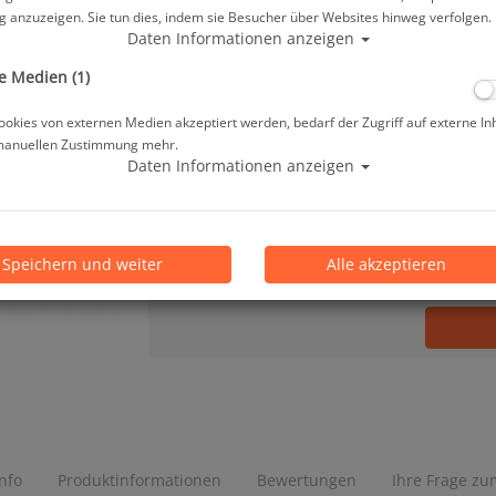
 anzuzeigen. Sie tun dies, indem sie Besucher über Websites hinweg verfolgen.
266,90 €
*
Daten Informationen anzeigen
e Medien (1)
Lieferbar in bitte telef. erfragen
okies von externen Medien akzeptiert werden, bedarf der Zugriff auf externe In
manuellen Zustimmung mehr.
Prämienpunkte: 267
Daten Informationen anzeigen
Stk.
Speichern und weiter
Alle akzeptieren
Info
Produktinformationen
Bewertungen
Ihre Frage zum