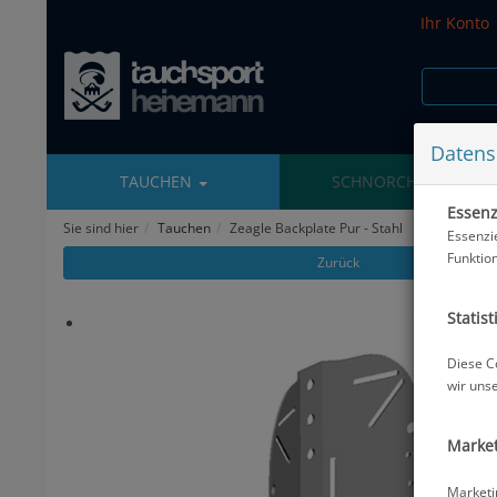
Ihr Konto
Datens
TAUCHEN
SCHNORCHELN
Essenzi
Sie sind hier
Tauchen
Zeagle Backplate Pur - Stahl
Essenzi
Funktio
Zurück
Statist
Diese C
wir uns
Market
Marketi