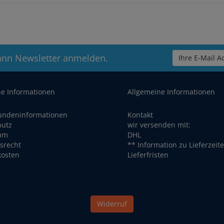
ann Newsletter anmelden.
Ihre E-Mail Ad
he Informationen
Allgemeine Informationen
undeninformationen
Kontakt
hutz
wir versenden mit:
um
DHL
srecht
** Information zu Lieferzeit
kosten
Lieferfristen
Widerruf