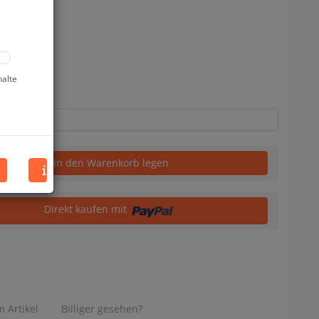
halte
in den Warenkorb legen
Direkt kaufen mit
 Artikel
Billiger gesehen?