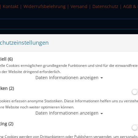
|
Kontakt
|
Widerrufsbelehrung
|
Versand
|
Datenschutz
|
AGB & 
chutzeinstellungen
WASSERSPORT
SALE
ell (6)
elle Cookies ermöglichen grundlegende Funktionen und sind für die einwandfreie
n der Website dringend erforderlich.
Alle Art
Daten Informationen anzeigen
iken (2)
Zeagle Backplate Pur - Stahl
ookies erfassen anonyme Statistiken. Diese Informationen helfen uns zu versteh
Artikelnr.: zea-519BP01S09
ere Website noch weiter optimieren können.
Daten Informationen anzeigen
ing (2)
Herstellerpreis: 266,90 €
ng Cookies werden von Drittanbietern oder Publishern verwendet, um personalis