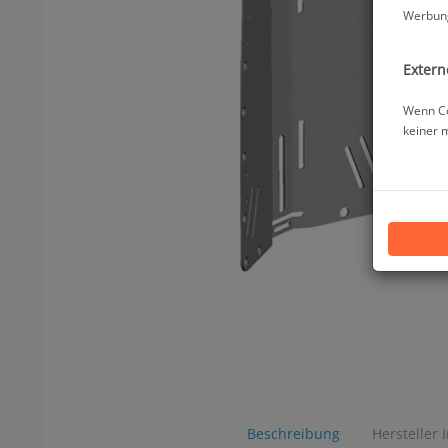
Werbung
Extern
Wenn Co
keiner 
Beschreibung
Hersteller 