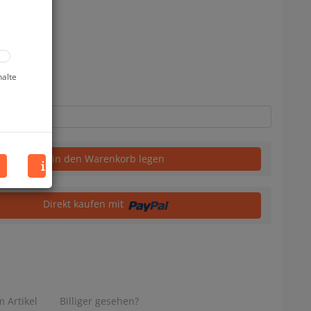
halte
in den Warenkorb legen
Direkt kaufen mit
 Artikel
Billiger gesehen?