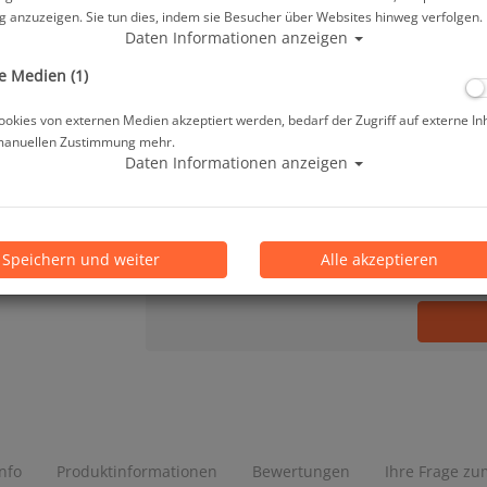
 anzuzeigen. Sie tun dies, indem sie Besucher über Websites hinweg verfolgen.
70,53 €
*
Daten Informationen anzeigen
e Medien (1)
Lieferbar in bitte telef. erfragen
okies von externen Medien akzeptiert werden, bedarf der Zugriff auf externe In
manuellen Zustimmung mehr.
Prämienpunkte: 71
Daten Informationen anzeigen
Stk.
Speichern und weiter
Alle akzeptieren
Info
Produktinformationen
Bewertungen
Ihre Frage zum