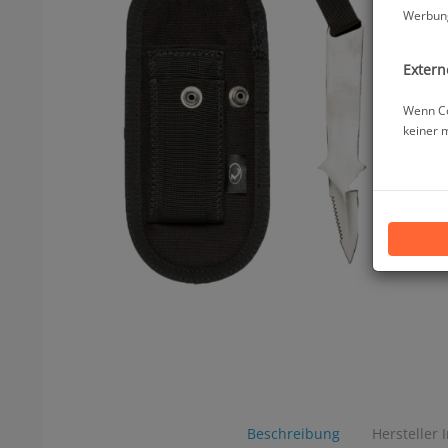
Werbung
Extern
Wenn Co
keiner 
Beschreibung
Hersteller 