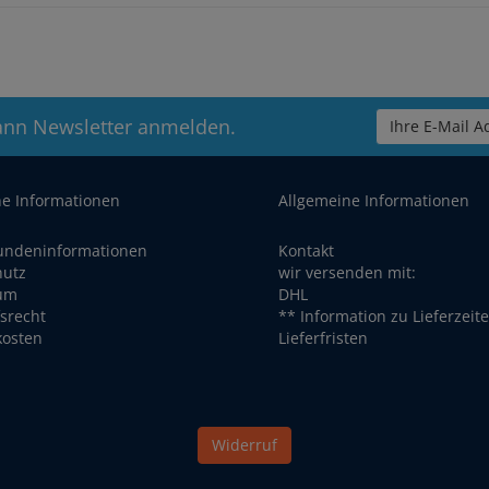
ann Newsletter anmelden.
Ihre E-Mail Ad
he Informationen
Allgemeine Informationen
undeninformationen
Kontakt
hutz
wir versenden mit:
um
DHL
srecht
** Information zu Lieferzeit
kosten
Lieferfristen
Widerruf