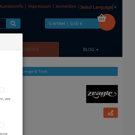
Kundeninfo
|
Impressum
|
Anmelden
|
Select Language
▼
0 Artikel
| 0,00 €
NEUHEITEN
BLOG
eigen aus: Werkzeuge & Tools
en, wie
ierte