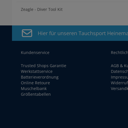
Zeagle - Diver Tool Kit
Hier für unseren Tauchsport Heinem
Kundenservice
Rechtlic
Trusted Shops Garantie
AGB & K
Werkstattservice
Datensc
Batterieverordnung
Impress
Online Retoure
Widerruf
Muschelbank
Versand
Größentabellen