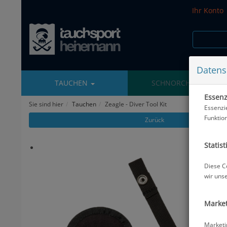
Ihr Konto
Datens
TAUCHEN
SCHNORCHELN
Essenzi
Sie sind hier
Tauchen
Zeagle - Diver Tool Kit
Essenzi
Funktio
Zurück
Statist
Diese C
wir uns
Market
Marketi