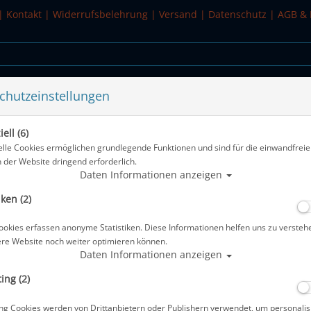
|
Kontakt
|
Widerrufsbelehrung
|
Versand
|
Datenschutz
|
AGB & 
chutzeinstellungen
WASSERSPORT
SALE
ell (6)
 Farbe: Orange-Black/Grey - Größe: S
elle Cookies ermöglichen grundlegende Funktionen und sind für die einwandfreie
n der Website dringend erforderlich.
Alle Artike
Daten Informationen anzeigen
iken (2)
Mares - Avanti Quattro 4X - Geräteflo
Black/Grey - Größe: S
ookies erfassen anonyme Statistiken. Diese Informationen helfen uns zu versteh
ere Website noch weiter optimieren können.
Artikelnr.: mar-410029SORKDG
Daten Informationen anzeigen
ing (2)
Herstellerpreis: 229,00 €
ng Cookies werden von Drittanbietern oder Publishern verwendet, um personalis