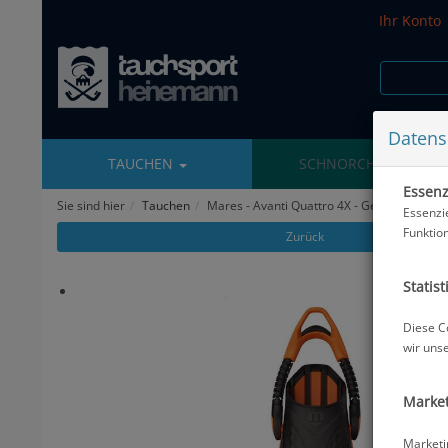
Ihr Konto
Datens
TAUCHEN
SCHNORCHELN
Essenzi
Sie sind hier
Tauchen
Mares - Avanti Quattro 4X - Geräteflosse -
Essenzi
Funktio
Zurück
Statist
Diese C
wir uns
Market
Marketi