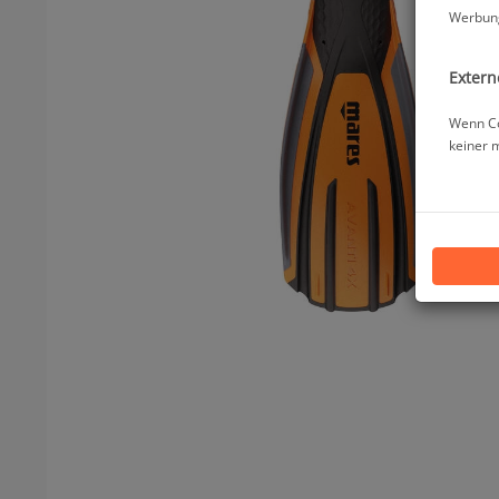
Werbung
Extern
Wenn Co
keiner 