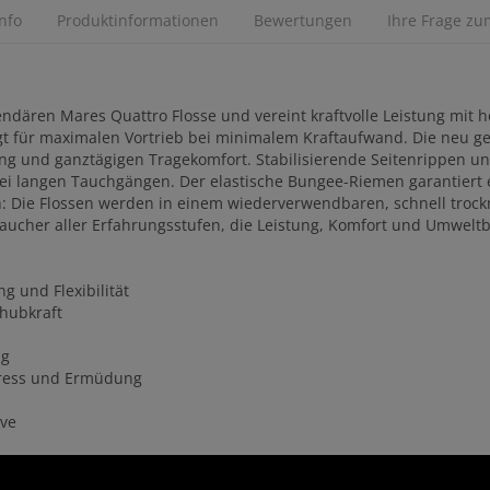
Info
Produktinformationen
Bewertungen
Ihre Frage zum
gendären Mares Quattro Flosse und vereint kraftvolle Leistung mit 
rgt für maximalen Vortrieb bei minimalem Kraftaufwand. Die neu g
gung und ganztägigen Tragekomfort. Stabilisierende Seitenrippen u
bei langen Tauchgängen. Der elastische Bungee-Riemen garantiert
 Die Flossen werden in einem wiederverwendbaren, schnell trockn
r Taucher aller Erfahrungsstufen, die Leistung, Komfort und Umwel
g und Flexibilität
chubkraft
ng
tress und Ermüdung
ive