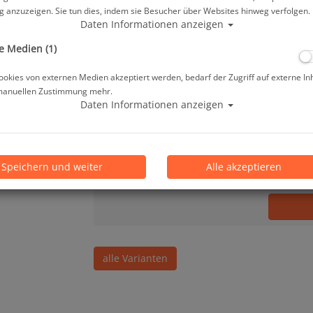
 anzuzeigen. Sie tun dies, indem sie Besucher über Websites hinweg verfolgen.
179,00 €
*
Daten Informationen anzeigen
e Medien (1)
Lieferbar in 1-3 Werktage, der Artikel ist a
okies von externen Medien akzeptiert werden, bedarf der Zugriff auf externe In
manuellen Zustimmung mehr.
Prämienpunkte: 179
Daten Informationen anzeigen
Stk.
Speichern und weiter
Alle akzeptieren
alle Varianten