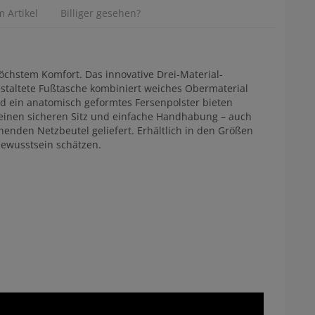
 Artikel
Billiger gesehen?
höchstem Komfort. Das innovative Drei-Material-
estaltete Fußtasche kombiniert weiches Obermaterial
nd ein anatomisch geformtes Fersenpolster bieten
 einen sicheren Sitz und einfache Handhabung – auch
enden Netzbeutel geliefert. Erhältlich in den Größen
tbewusstsein schätzen.