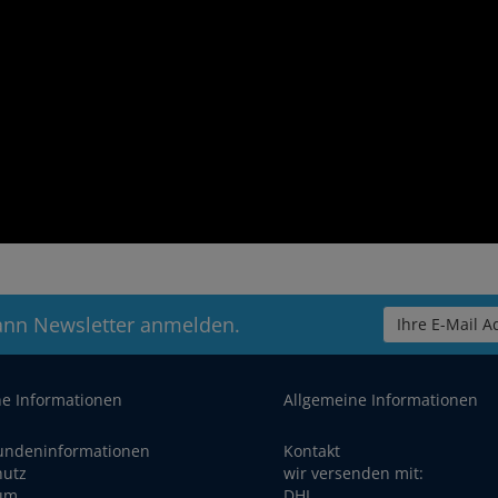
ann Newsletter anmelden.
Ihre E-Mail Ad
he Informationen
Allgemeine Informationen
undeninformationen
Kontakt
hutz
wir versenden mit:
um
DHL