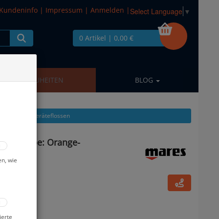
Kundeninfo
|
Impressum
|
Anmelden
|
Select Language
▼
0 Artikel
| 0,00 €
NEUHEITEN
BLOG
l zeigen aus: Geräteflossen
sse - Farbe: Orange-
en, wie
ierte