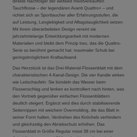
direkte Nachfolger der weltweit meistverkauften
Tauchflosse – der legendären Avanti Quattro+ – und
richtet sich an Sporttaucher aller Erfahrungsstufen, die
auf Leistung, Langlebigkeit und Alltagstauglichkeit setzen.
Mit ihrem überarbeiteten Design vereint sie
jahrzehntelange Entwicklungsarbeit mit modernen
Materialien und bleibt dem Prinzip treu, das die Quattro-
Serie so berühmt gemacht hat: maximaler Schub bei
geringstmöglichem Kraftaufwand.
Das Herzstück ist das Drei-Material-Flossenblatt mit dem
charakteristischen 4-Kanal-Design. Die vier Kanäle wirken
wie Leitschaufeln: Sie bündeln das Wasser beim
Flossenschlag und lenken es kontrolliert nach hinten, was
den Vortrieb gegenüber einfachen Flossenblättern
deutlich steigert. Ergänzt wird dies durch stabilisierende
Seitenrippen mit weichem Overmolding, die das Blatt in
seiner Form halten, Verdrehen des Knöchels verhindern
und gleichzeitig den Abriebschutz erhöhen. Das
Flossenblatt in Größe Regular misst 38 cm bei einer