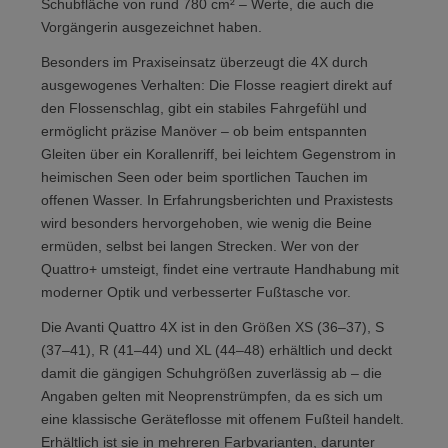
Schubfläche von rund 780 cm² – Werte, die auch die
Vorgängerin ausgezeichnet haben.
Besonders im Praxiseinsatz überzeugt die 4X durch
ausgewogenes Verhalten: Die Flosse reagiert direkt auf
den Flossenschlag, gibt ein stabiles Fahrgefühl und
ermöglicht präzise Manöver – ob beim entspannten
Gleiten über ein Korallenriff, bei leichtem Gegenstrom in
heimischen Seen oder beim sportlichen Tauchen im
offenen Wasser. In Erfahrungsberichten und Praxistests
wird besonders hervorgehoben, wie wenig die Beine
ermüden, selbst bei langen Strecken. Wer von der
Quattro+ umsteigt, findet eine vertraute Handhabung mit
moderner Optik und verbesserter Fußtasche vor.
Die Avanti Quattro 4X ist in den Größen XS (36–37), S
(37–41), R (41–44) und XL (44–48) erhältlich und deckt
damit die gängigen Schuhgrößen zuverlässig ab – die
Angaben gelten mit Neoprenstrümpfen, da es sich um
eine klassische Geräteflosse mit offenem Fußteil handelt.
Erhältlich ist sie in mehreren Farbvarianten, darunter