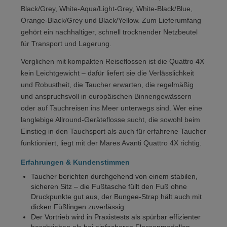
Black/Grey, White-Aqua/Light-Grey, White-Black/Blue,
Orange-Black/Grey und Black/Yellow. Zum Lieferumfang
gehört ein nachhaltiger, schnell trocknender Netzbeutel
für Transport und Lagerung.
Verglichen mit kompakten Reiseflossen ist die Quattro 4X
kein Leichtgewicht – dafür liefert sie die Verlässlichkeit
und Robustheit, die Taucher erwarten, die regelmäßig
und anspruchsvoll in europäischen Binnengewässern
oder auf Tauchreisen ins Meer unterwegs sind. Wer eine
langlebige Allround-Geräteflosse sucht, die sowohl beim
Einstieg in den Tauchsport als auch für erfahrene Taucher
funktioniert, liegt mit der Mares Avanti Quattro 4X richtig.
Erfahrungen & Kundenstimmen
Taucher berichten durchgehend von einem stabilen,
sicheren Sitz – die Fußtasche füllt den Fuß ohne
Druckpunkte gut aus, der Bungee-Strap hält auch mit
dicken Füßlingen zuverlässig.
Der Vortrieb wird in Praxistests als spürbar effizienter
beschrieben als bei einfacheren Flossenmodellen –