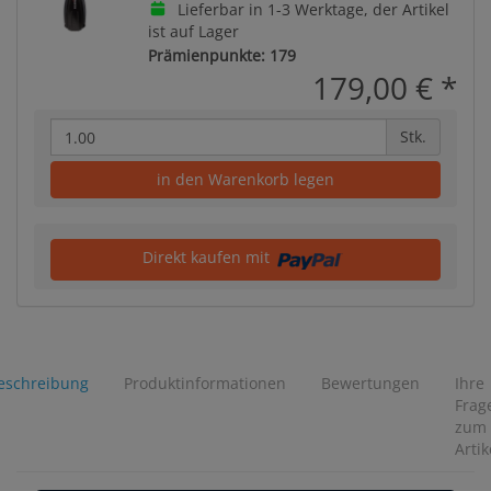
Lieferbar in 1-3 Werktage, der Artikel
ist auf Lager
Prämienpunkte: 179
179,00 €
*
Stk.
in den Warenkorb legen
Direkt kaufen mit
eschreibung
Produktinformationen
Bewertungen
Ihre
Frag
zum
Artik