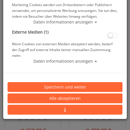
Marketing Cookies werden von Drittanbietern oder Publishern
verwendet, um personalisierte Werbung anzuzeigen. Sie tun dies,
Kallweit V-Warm SFT Arctic
Waterproof NORD 200 -
indem sie Besucher über Websites hinweg verfolgen.
Fleece - Unterwäsche - Damen
Unterzieher - Damen
Daten Informationen anzeigen
& Herren #
Externe Medien (1)
112,00 €
ab 369,00 €
139,00 €
Wenn Cookies von externen Medien akzeptiert werden, bedarf
der Zugriff auf externe Inhalte keiner manuellen Zustimmung
mehr.
Daten Informationen anzeigen
Speichern und weiter
Alle akzeptieren
Waterproof NORD 200 -
Waterproof NORD X 300 -
Unterzieher - Herren
Unterzieher - Damen