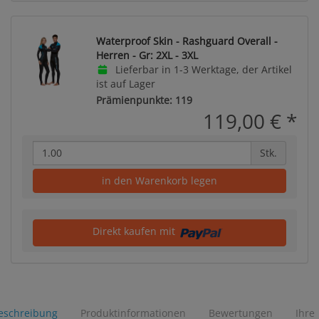
Waterproof Skin - Rashguard Overall -
Herren - Gr: 2XL - 3XL
Lieferbar in 1-3 Werktage, der Artikel
ist auf Lager
Prämienpunkte: 119
119,00 €
*
Stk.
in den Warenkorb legen
Direkt kaufen mit
eschreibung
Produktinformationen
Bewertungen
Ihre